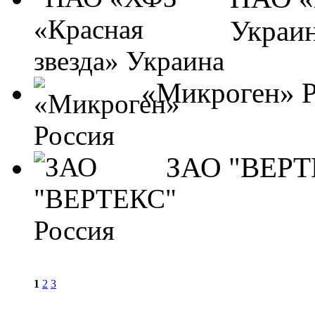
Украи
«Микроген» Р
ЗАО "ВЕРТ
1
2
3