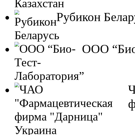
Рубикон Белар
ООО “Био
Ч
ф