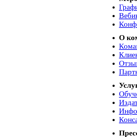
Граф
Веби
Конф
О ко
Кома
Клие
Отзы
Парт
Услу
Обуч
Издат
Инфо
Конс
Прес