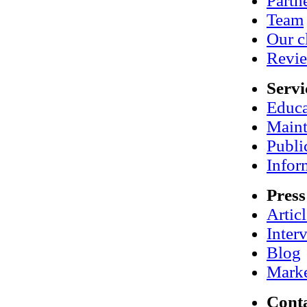
Partn
Team
Our c
Revi
Servi
Educa
Maint
Publi
Infor
Press
Artic
Inter
Blog
Marke
Cont