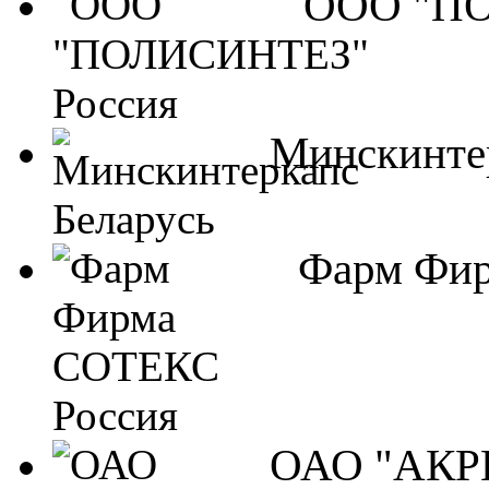
ООО "ПО
Минскинте
Фарм Фир
ОАО "АКР