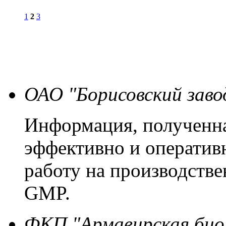
1
2
3
ОАО "Борисовский заво
Информация, полученна
эффективно и оператив
работу на производстве
GMP.
ФКП "Армавирская био