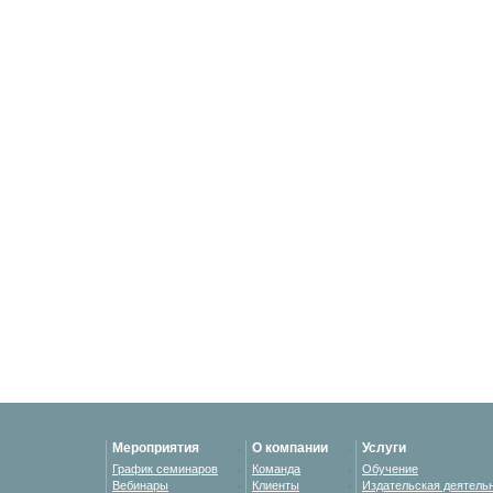
Мероприятия
О компании
Услуги
График семинаров
Команда
Обучение
Вебинары
Клиенты
Издательская деятель