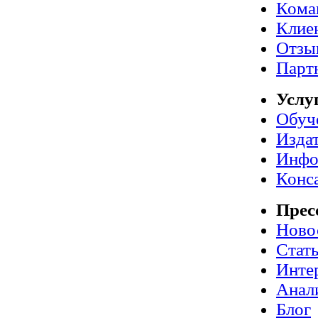
Кома
Клие
Отзы
Парт
Услу
Обуч
Издат
Инфо
Конс
Прес
Ново
Стат
Инте
Анал
Блог