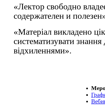
«Лектор свободно владе
содержателен и полезен»
«Матеріал викладено цік
систематизувати знання
відхиленнями».
Меро
Граф
Веби