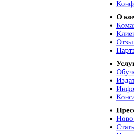
Конф
О ко
Кома
Клие
Отзы
Парт
Услу
Обуч
Издат
Инфо
Конс
Прес
Ново
Стат