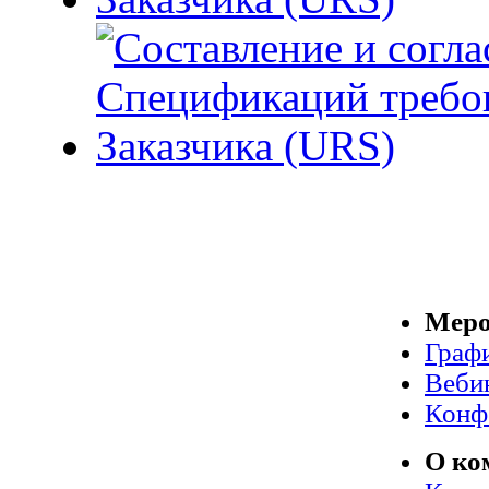
Меро
Граф
Веби
Конф
О ко