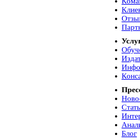
Кома
Клие
Отзы
Парт
Услу
Обуч
Издат
Инфо
Конс
Прес
Ново
Стат
Инте
Анал
Блог