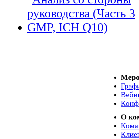
Меро
Граф
Веби
Конф
О ко
Кома
Клие