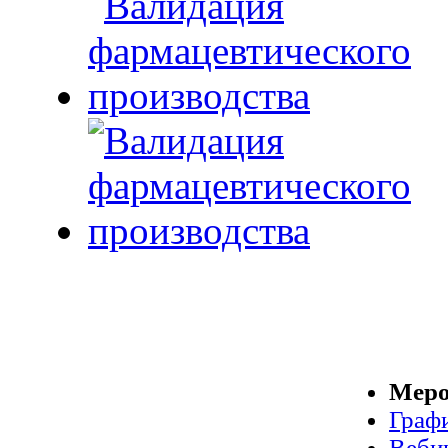
Меро
Граф
Веби