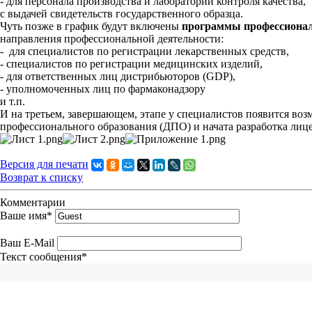
- для персонала производства и лабораторий контроля качества,
с выдачей свидетельств государственного образца.
Чуть позже в график будут включены
программы профессионал
направления профессиональной деятельности:
- для специалистов по регистрации лекарственных средств,
- специалистов по регистрации медицинских изделий,
- для ответственных лиц дистрибьюторов (GDP),
- уполномоченных лиц по фармаконадзору
и т.п.
И на третьем, завершающем, этапе у специалистов появится во
профессионального образования (ДПО) и начата разработка лиц
Версия для печати
Возврат к списку
Комментарии
Ваше имя
*
Ваш E-Mail
Текст сообщения
*