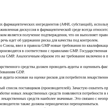
х фармацевтических ингредиентов (АФИ, субстанций), использу
оживленная дискуссия в фармацевтической среде всегда относит
ком является получение подтверждения, что он выполняет прави
ечь идет об удержании риска для качества под контролем.
го Союза, ввел в правила GMP новые требования по квалифика
производятся в соответствии с правилами GMP. Государственная
вила GMP. Аналогичным образом это же требование включено в 
арственного средства должен проводить аудиты и оценивать фак
ебованиям GDP.
 аудита основан на оценке рисков для потребителя лекарственн
ый список поставщиков (производителей). Зачастую охватить п
ботке новых лекарственных средств появляются потребности в 
лекарственных средств наиболее значимые. Это связано с неоп
оизводители также должны периодически переоцениваться.