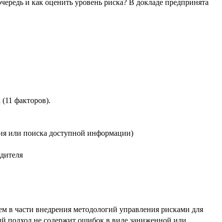
чередь и как оценить уровень риска? В докладе предпринята
(11 факторов).
ния или поиска доступной информации)
дителя
ем в части внедрения методологий управления рисками для
ый подход не содержит ошибок в виде заниженной или