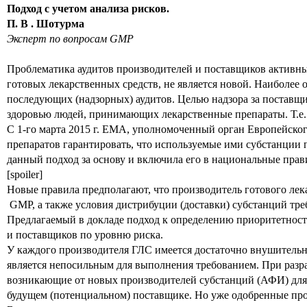
Подход с учетом анализа риско
в.
П
. В . Шотурма
Эксперт по вопросам GMP
Проблематика аудитов производителей и поставщиков активны
готовых лекарственных средств, не является новой. Наиболее 
последующих (надзорных) аудитов. Целью надзора за поставщи
здоровью людей, принимающих лекарственные препараты. Т.е. р
С 1-го марта 2015 г. ЕМА, уполномоченный орган Европейско
препаратов гарантировать, что используемые ими субстанции 
данный подход за основу и включила его в национальные пра
[spoiler]
Новые правила предполагают, что производитель готового лек
GMP, а также условия дистрибуции (доставки) субстанций тр
Предлагаемый в докладе подход к определению приоритетности
и поставщиков по уровню риска.
У каждого производителя ГЛС имеется достаточно внушительн
является непосильным для выполнения требованием. При разра
возникающие от новых производителей субстанций (АФИ) для 
будущем (потенциальном) поставщике. Но уже одобренные пр