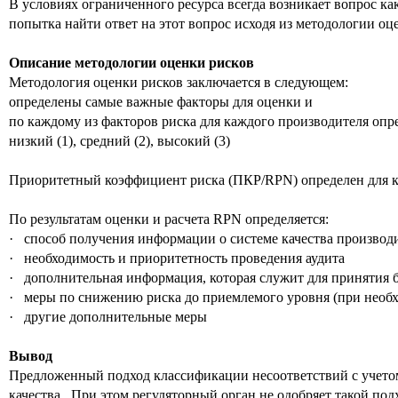
В условиях ограниченного ресурса всегда возникает вопрос ка
попытка найти ответ на этот вопрос исходя из методологии оце
Описание методологии оценки рисков
Методология оценки рисков заключается в следующем:
определены самые важные факторы для оценки и
по каждому из факторов риска для каждого производителя опр
низкий (1), средний (2), высокий (3)
Приоритетный коэффициент риска (ПКР/RPN) определен для ка
По результатам оценки и расчета RPN определяется:
· способ получения информации о системе качества производи
· необходимость и приоритетность проведения аудита
· дополнительная информация, которая служит для принятия
· меры по снижению риска до приемлемого уровня (при необ
· другие дополнительные меры
Вывод
Предложенный подход классификации несоответствий с учетом
качества. При этом регуляторный орган не одобряет такой по