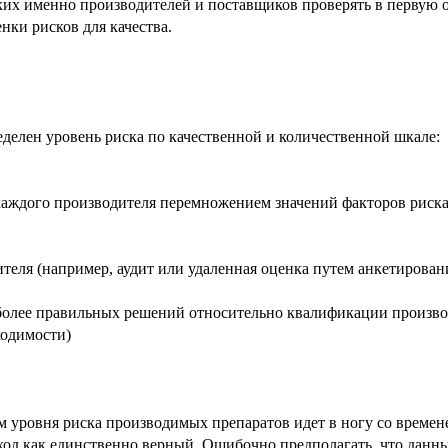
ких именно производителей и поставщиков проверять в первую о
нки рисков для качества.
еделен уровень риска по качественной и количественной шкале:
ждого производителя перемножением значений факторов риска 
теля (например, аудит или удаленная оценка путем анкетирова
 более правильных решений относительно квалификации произво
ходимости)
 уровня риска производимых препаратов идет в ногу со времен
дход как единственно верный. Ошибочно предполагать, что данн