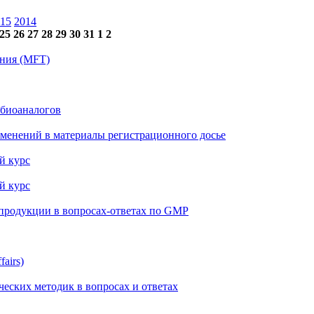
15
2014
25
26
27
28
29
30
31
1
2
ения (MFT)
 биоаналогов
менений в материалы регистрационного досье
й курс
й курс
 продукции в вопросах-ответах по GMP
airs)
еских методик в вопросах и ответах