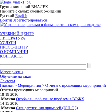
Группа компаний ВИАЛЕК
Начните с самых смелых ожиданий!
Русский
English
Войти
|
Зарегистрироваться
УЧЕБНЫЙ ЦЕНТР
ЛИТЕРАТУРА
УСЛУГИ
ПРЕСС-ЦЕНТР
О КОМПАНИИ
КОНТАКТЫ
Мероприятия
Обучение на заказ
Лекторы
Главная
>
Мероприятия
>
Отчеты с прошедших мероприятий
Отчеты прошедших мероприятий
18-19
2016
Москва
Особые и необычные проблемы ВЭЖХ
14-15
2016
Москва
Стандартизация примесей (ICH Q3)