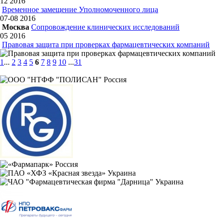
12
2016
Временное замещение Уполномоченного лица
07-08
2016
Москва
Сопровождение клинических исследований
05
2016
Правовая защита при проверках фармацевтических компаний
1
...
2
3
4
5
6
7
8
9
10
...
31