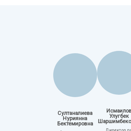
Исмаило
Султаналиева
Улугбек
Нуриянна
Шаршимбеко
Бектемировна
Директор п