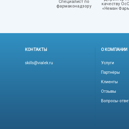
Cпециалист по
качеству Ос
фармаконадзору
«Неман Фар
КОНТАКТЫ
О КОМПАНИИ
skills@vialek.ru
Услуги
Партнёры
Клиенты
Отзывы
Вопросы-отве