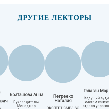
ДРУГИЕ ЛЕКТОРЫ
Галаган Мар
в
Браташова Анна
Петренко
Ведущий ауди
Наталия
вич
Руководитель/
систем качес
Менеджер
отдела управл
ЭКСПЕРТ GMP/ ISO
о