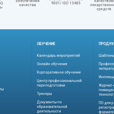
обеспечения
качеством
9001/ ISO 13485
ОО
качества
лекарственн
м»
средств
ОБУЧЕНИЕ
ПРОДУК
Календарь мероприятий
Шаблоны
Онлайн-обучение
Професс
литерат
Корпоративное обучение
Инспекц
Центр профессиональной
переподготовки
Журнал 
ты
помещен
Тренеры
техноло
Документы по
ПО для р
образовательной
регистр
деятельности
формате