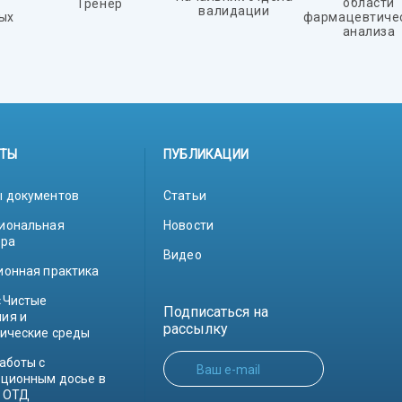
области
Тренер
валидации
ых
фармацевтиче
анализа
ТЫ
ПУБЛИКАЦИИ
 документов
Статьи
иональная
Новости
ура
Видео
ионная практика
«Чистые
Подписаться на
ия и
рассылку
гические среды
аботы с
Ваш e-mail
ационным досье в
 ОТД