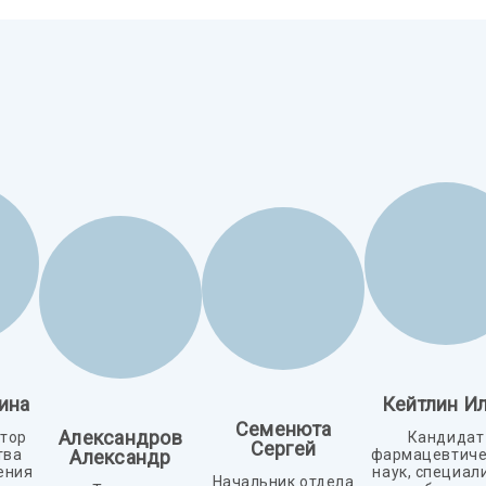
ина
Кейтлин И
Семенюта
Александров
тор
Кандидат
Сергей
тва
Александр
фармацевтиче
ения
наук, специал
Начальник отдела