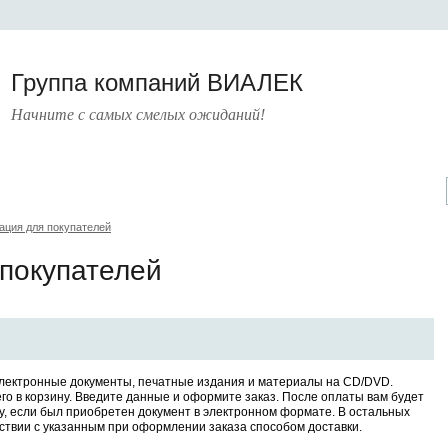
Группа компаний ВИАЛЕК
Начните с самых смелых ожиданий!
ические
Руководящие
Книги
Шаблоны
Банк статей
рники
документы
ция для покупателей
покупателей
электронные документы, печатные издания и материалы на CD/DVD.
его в корзину. Введите данные и оформите заказ. После оплаты вам будет
ту, если был приобретен документ в электронном формате. В остальных
тствии с указанным при оформлении заказа способом доставки.