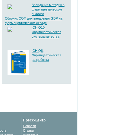
Валидация методик в
фармацевтическом
анализе
Сборник СОП для внедрения GDP на
фармацевтическом складе
ICH Q10,
Фармацевтическая
система качества
ICH Q8,
Фармацевтическая
разработка
Пресс-центр
Новости
ость
Статьи