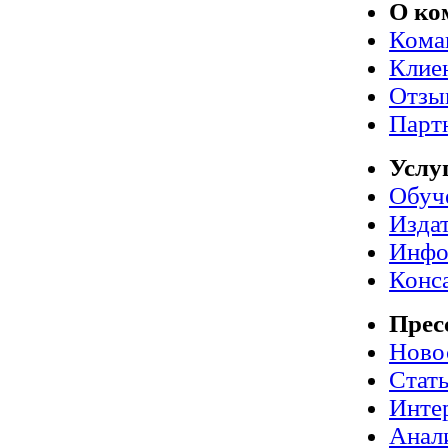
О ко
Кома
Клие
Отзы
Парт
Услу
Обуч
Издат
Инфо
Конс
Прес
Ново
Стат
Инте
Анал