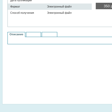
Дата публикации
350
Формат
Электронный файл
Способ получения
Электронный файл
В кор
Описание
Контент
История