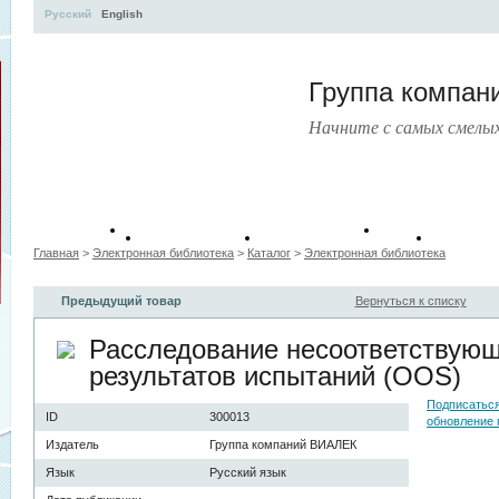
Русский
English
Группа компа
Начните с самых смелы
Учебные
Тематические
Руково
Книги
пособия
сборники
докум
Главная
>
Электронная библиотека
>
Каталог
>
Электронная библиотека
Предыдущий товар
Вернуться к списку
Расследование несоответствую
результатов испытаний (OOS)
Подписаться
ID
300013
обновление 
Издатель
Группа компаний ВИАЛЕК
Язык
Русский язык