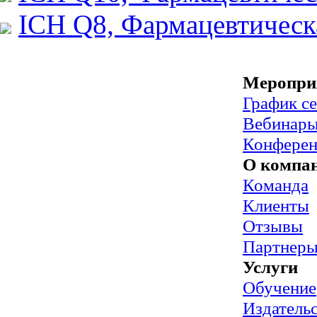
ICH Q8, Фармацевтическ
Меропри
График с
Вебинар
Конфере
О компа
Команда
Клиенты
Отзывы
Партнер
Услуги
Обучение
Издательс