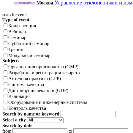
Управление отклонениями и из
Москва
search events
Type of event
Конференция
Вебинар
Семинар
Субботний семинар
Тренинг
Модульный семинар
Subjects
Организация производства (GMP)
Разработка и регистрация лекарств
Аптечная практика (GPP)
Система качества
Дистрибуция лекарств (GDP)
Валидация
Оборудование и инженерные системы
Контроль качества
Search by name or keyword
Select a city
Search by date
from
to