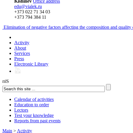
Kishinev
Office address
edu@vialek.ru
+373 022 71 34 03
+373 794 384 11
Elimination of negative factors affecting the composition and qualit
Activity
About
Services
Press
Electronic Library
пїЅ
Calendar of activities
Education to order
Lectors
Test your knowledge
Reports from past events
Main
>
Activity