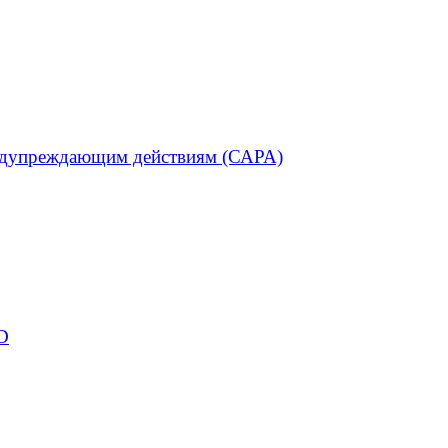
редупреждающим действиям (САРА)
D