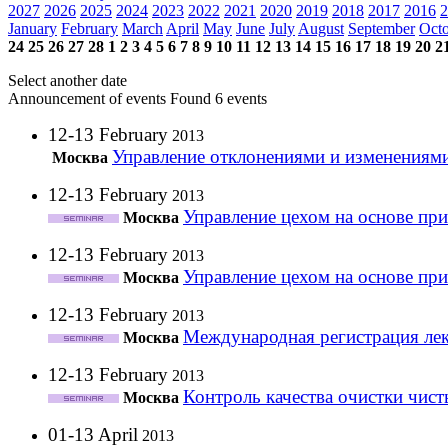
2027
2026
2025
2024
2023
2022
2021
2020
2019
2018
2017
2016
2
January
February
March
April
May
June
July
August
September
Oct
24
25
26
27
28
1
2
3
4
5
6
7
8
9
10
11
12
13
14
15
16
17
18
19
20
2
Select another date
Announcement of events
Found 6 events
12-13 February
2013
Управление отклонениями и изменениям
Москва
12-13 February
2013
Управление цехом на основе п
Москва
12-13 February
2013
Управление цехом на основе п
Москва
12-13 February
2013
Международная регистрация лек
Москва
12-13 February
2013
Контроль качества очистки чис
Москва
01-13 April
2013