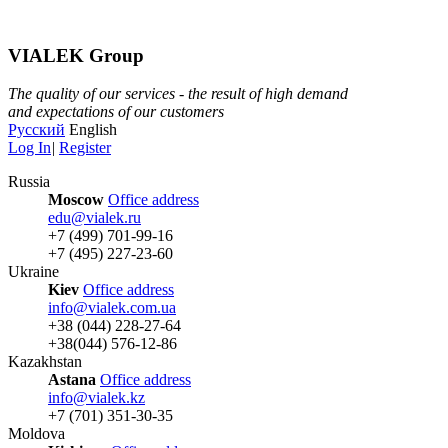
VIALEK Group
The quality of our services - the result of high demand
and expectations of our customers
Русский
English
Log In
|
Register
Russia
Moscow
Office address
edu@vialek.ru
+7 (499) 701-99-16
+7 (495) 227-23-60
Ukraine
Kiev
Office address
info@vialek.com.ua
+38 (044) 228-27-64
+38(044) 576-12-86
Kazakhstan
Astana
Office address
info@vialek.kz
+7 (701) 351-30-35
Moldova