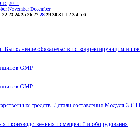
015
2014
ober
November
December
1
22
23
24
25
26
27
28
29
30
31
1
2
3
4
5
6
и. Выполнение обязательств по корректирующим и п
ринципов GMP
ринципов GMP
арственных средств. Детали составления Модуля 3 CT
тых производственных помещений и оборудования