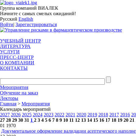
Группа компаний ВИАЛЕК
Начните с самых смелых ожиданий!
Русский
English
Войти
|
Зарегистрироваться
УЧЕБНЫЙ ЦЕНТР
ЛИТЕРАТУРА
УСЛУГИ
ПРЕСС-ЦЕНТР
О КОМПАНИИ
КОНТАКТЫ
Мероприятия
Обучение на заказ
Лекторы
Главная
>
Мероприятия
Календарь мероприятий
2027
2026
2025
2024
2023
2022
2021
2020
2019
2018
2017
2016
20
27
28
29
30
31
1
2
3
4
5
6
7
8
9
10
11
12
13
14
15
16
17
18
19
20
21
01
1970
Документальное оформление валидации асептического наполн