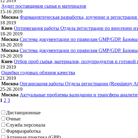
12
2019
Аудит поставщиков сырья и материалов
15-16
2019
Москва
Фармацевтическая разработка, изучение и регистрация
18
2019
Киев
Оптимизация работы Отдела регистрации по внесению из
18-20
2019
Москва
Система документации по правилам GMP/GDP. Базовы
18-20
2019
Москва
Система документации по правилам GMP/GDP. Базовы
19-20
2019
Киев
Отбор проб сырья, материалов, полупродуктов и готовой
19
2019
Ошибки годовых обзоров качества
21
2019
Москва
Организация работы Отдела регистрации (Regulatory Aff
25-26
2019
Москва
Актуальные проблемы валидации и трансфера аналитич
1
2
3
Дистанционные
Очные
Служба персонала
Фармразработка
Аптечная практика (GPP)