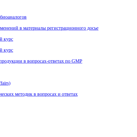
 биоаналогов
менений в материалы регистрационного досье
й курс
й курс
 продукции в вопросах-ответах по GMP
airs)
еских методик в вопросах и ответах