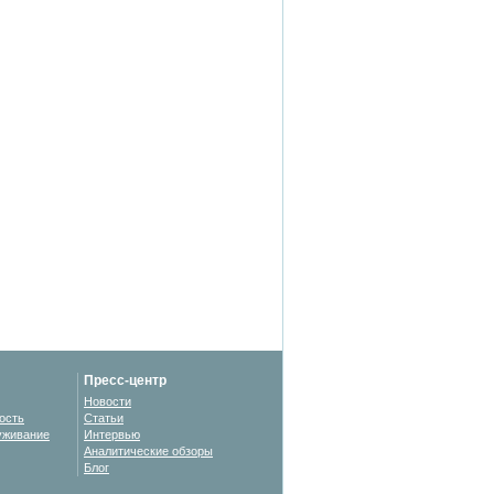
Пресс-центр
Новости
ость
Статьи
уживание
Интервью
Аналитические обзоры
Блог