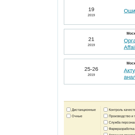
19
Оши
2019
Мос
21
Орга
2019
Affai
Мос
25-26
Акт
2019
анал
Дистанционные
Контроль качест
Очные
Производство и 
Служба персона
Фармразработка