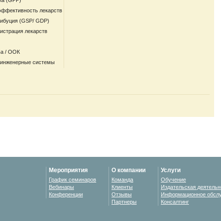
ка (GPP)
эффективность лекарств
рибуция (GSP/ GDP)
гистрация лекарств
а / ООК
 инженерные системы
Мероприятия
О компании
Услуги
График семинаров
Команда
Обучение
Вебинары
Клиенты
Издательская деятельн
Конференции
Отзывы
Информационное обсл
Партнеры
Консалтинг