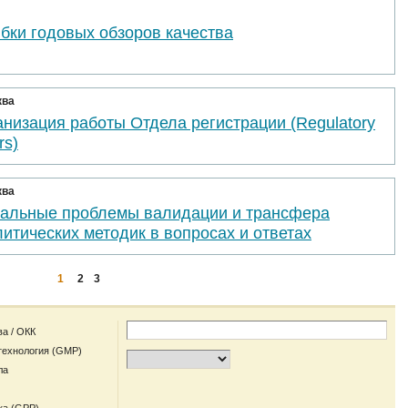
бки годовых обзоров качества
ква
низация работы Отдела регистрации (Regulatory
rs)
ква
уальные проблемы валидации и трансфера
итических методик в вопросах и ответах
1
2
3
ва / ОКК
технология (GMP)
ла