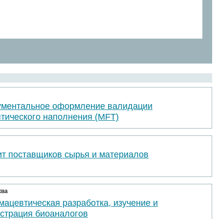
ументальное оформление валидации
птического наполнения (MFT)
ит поставщиков сырья и материалов
ква
ацевтическая разработка, изучение и
истрация биоаналогов