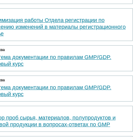
имизация работы Отдела регистрации по
сению изменений в материалы регистрационного
ье
ква
тема документации по правилам GMP/GDP.
овый курс
ква
тема документации по правилам GMP/GDP.
овый курс
р проб сырья, материалов, полупродуктов и
вой продукции в вопросах-ответах по GMP