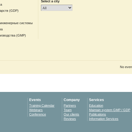
Select a city
ва
арств (GDP)
 инженерные системы
ва
оизводства (GMP)
No event
Events
Company
Services
Training Calendar
Partners
Education
Webinars
Team
Maintain system GMP / GDP
Conference
Our clients
Publications
Reviews
Information Services