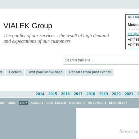
Russia
VIALEK Group
Mosc
edu@vi
The quality of our services - the result of high demand
+7 (49
and expectations of our customers
+7 (49
Press
Electronic Library
er
Lectors
Test your knowledge
Reports from past events
2014
2015
2016
2017
2018
2019
2020
2021
MAY
JUNE
JULY
AUGUST
SEPTEMBER
OCTOBER
NOVEMBER
DECEMBER
Select a