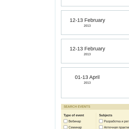
12-13 February
2013
12-13 February
2013
01-13 April
2013
SEARCH EVENTS
Type of event
Subjects
Вебинар
Разработка и ре
Семинар
Аптечная практи