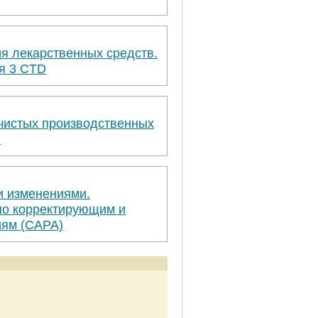
я лекарственных средств.
я 3 CTD
 чистых производственных
я
и изменениями.
по корректирующим и
ям (САРА)