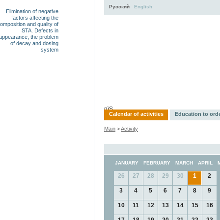
Русский
English
Elimination of negative
factors affecting the
omposition and quality of
STA. Defects in
appearance, the problem
of decay and dosing
system
Activity
About
Services
пїЅ
Calendar of activities
Education to ord
Main
>
Activity
JANUARY
FEBRUARY
MARCH
APRIL
26
27
28
29
30
1
2
3
4
5
6
7
8
9
10
11
12
13
14
15
16