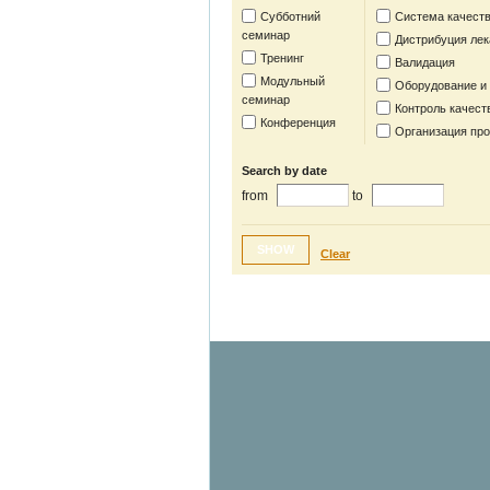
Субботний
Система качест
семинар
Дистрибуция лек
Тренинг
Валидация
Модульный
Оборудование и
семинар
Контроль качест
Конференция
Организация пр
Search by date
from
to
SHOW
Clear