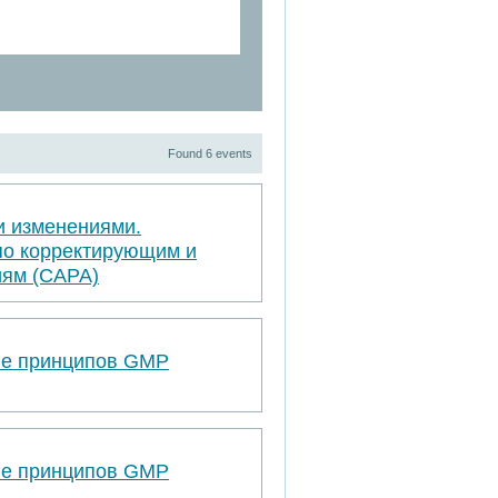
Found 6 events
и изменениями.
по корректирующим и
ям (САРА)
ве принципов GMP
ве принципов GMP