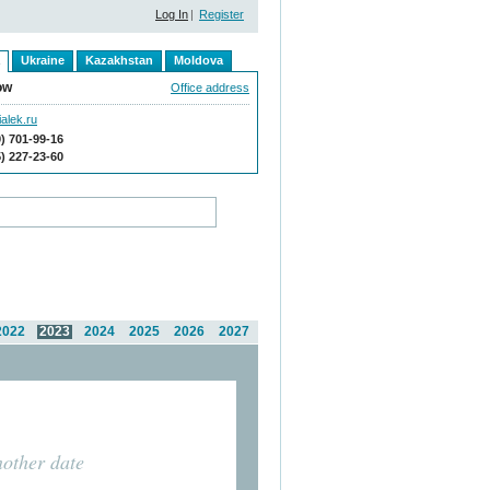
Log In
|
Register
Ukraine
Kazakhstan
Moldova
ow
Office address
alek.ru
9) 701-99-16
5) 227-23-60
2022
2023
2024
2025
2026
2027
nother date