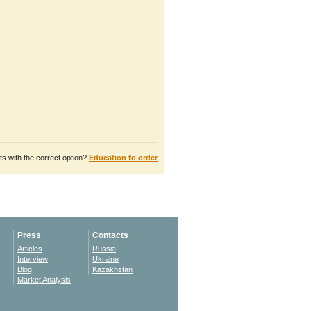
s with the correct option?
Education to order
Press
Contacts
Articles
Russia
Interview
Ukraine
Blog
Kazakhstan
Market Analysis