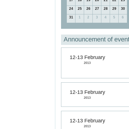
17
18
19
20
21
22
23
24
25
26
27
28
29
30
31
1
2
3
4
5
6
Announcement of even
12-13 February
2013
12-13 February
2013
12-13 February
2013