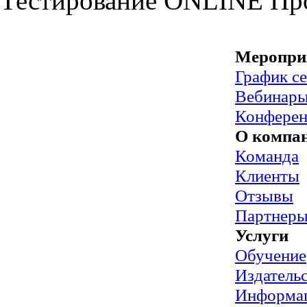
Тестирование
ONLINE
Пр
Меропри
График с
Вебинар
Конфере
О компа
Команда
Клиенты
Отзывы
Партнер
Услуги
Обучение
Издательс
Информац