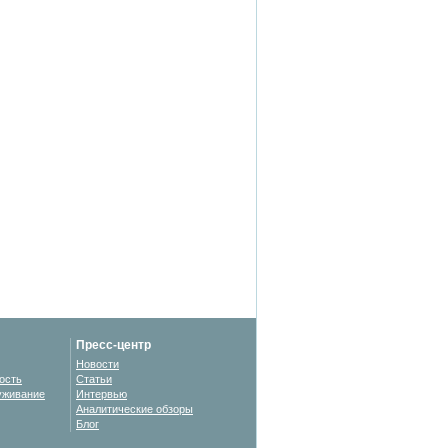
Пресс-центр
Новости
ость
Статьи
уживание
Интервью
Аналитические обзоры
Блог