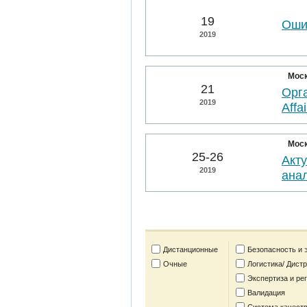
19
Оши
2019
Мос
21
Орга
2019
Affai
Мос
25-26
Акт
2019
анал
Дистанционные
Безопасность и 
Очные
Логистика/ Дист
Экспертиза и ре
Валидация