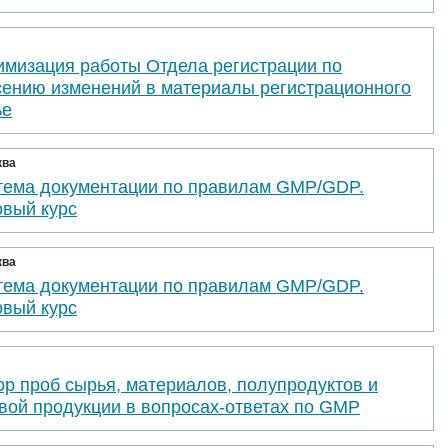
имизация работы Отдела регистрации по
сению изменений в материалы регистрационного
ье
ква
тема документации по правилам GMP/GDP.
овый курс
ква
тема документации по правилам GMP/GDP.
овый курс
р проб сырья, материалов, полупродуктов и
вой продукции в вопросах-ответах по GMP