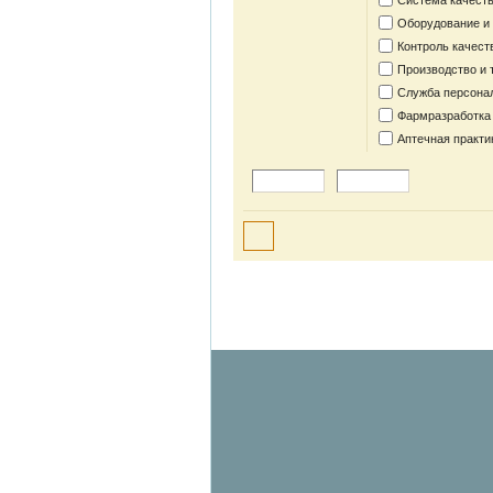
Система качеств
Оборудование и
Контроль качест
Производство и 
Служба персона
Фармразработка
Аптечная практи