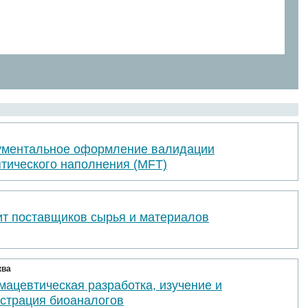
ументальное оформление валидации
птического наполнения (MFT)
ит поставщиков сырья и материалов
ква
ацевтическая разработка, изучение и
истрация биоаналогов