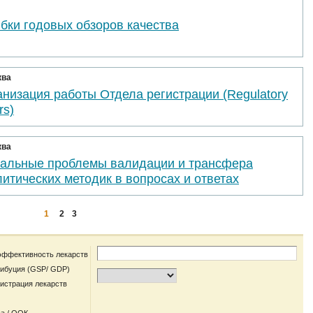
бки годовых обзоров качества
ква
низация работы Отдела регистрации (Regulatory
rs)
ква
уальные проблемы валидации и трансфера
итических методик в вопросах и ответах
1
2
3
эффективность лекарств
рибуция (GSP/ GDP)
гистрация лекарств