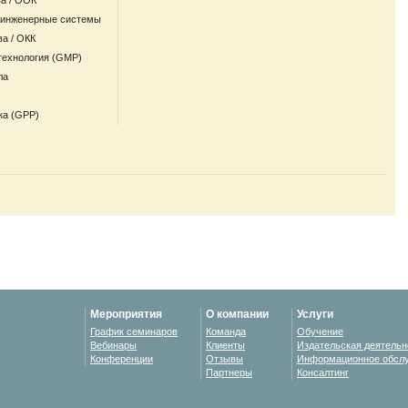
а / ООК
 инженерные системы
ва / ОКК
технология (GMP)
ла
ка (GPP)
Мероприятия
О компании
Услуги
График семинаров
Команда
Обучение
Вебинары
Клиенты
Издательская деятельн
Конференции
Отзывы
Информационное обсл
Партнеры
Консалтинг